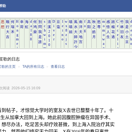
帮助
笙歌的日志
笙歌的主页
»
TA的所有日志
»
查看日志
 次阅读
2026-05-15 16:09
看到帖子，才惊觉大学时的室友
X
去世已整整十年了。十
先生从加拿大回到上海。她此前因腹腔肿瘤在异国手术、
，想尽办法，吃足苦头却疗效甚微，到上海入院治疗其实
努力。然而他们终究无力回天，
X
在
2016
年的春日离世。