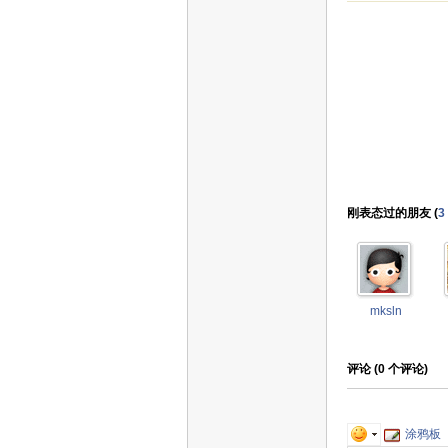
刚表态过的朋友 (
3
mksln
评论 (
0
个评论)
涂鸦板