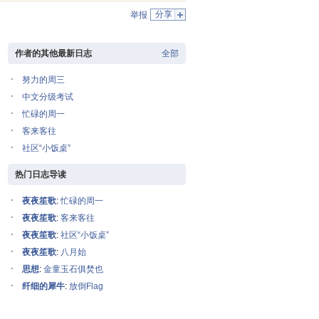
分享
举报
作者的其他最新日志
全部
努力的周三
中文分级考试
忙碌的周一
客来客往
社区“小饭桌”
热门日志导读
夜夜笙歌
:
忙碌的周一
夜夜笙歌
:
客来客往
夜夜笙歌
:
社区“小饭桌”
夜夜笙歌
:
八月始
思想
:
金童玉石俱焚也
纤细的犀牛
:
放倒Flag