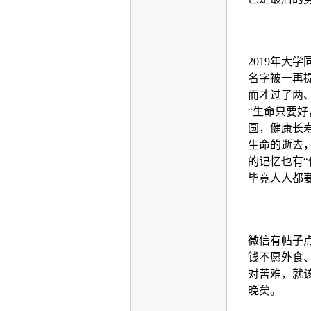
2019
年大学
名字被一再
而才过了两
“生命只要
圆，健康长
生命的逝去
的记忆也有
毕竟人人都
微信有帖子
钱不愿外食
对苦难，就
晚矣。