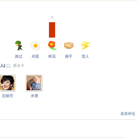
3
路过
鸡蛋
鲜花
握手
雷人
 人
)
匿名卡
彭丽芳
米鹿
发表评论