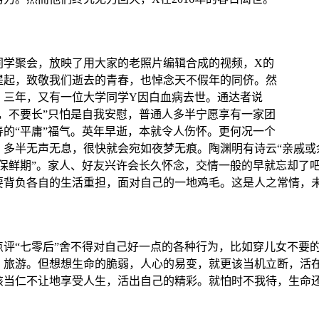
同学聚会，放映了用大家的老照片编辑合成的视频，
X
的
提起，致敬我们逝去的青春，也悼念天不假年的同侪。然
、三年，又有一位大学同学
Y
因白血病去世。通达者说
好，不要长”只怕是自我安慰，普通人多半宁愿享有一家团
寿的“平庸”福气。英年早逝，本就令人伤怀。更何况一个
，多半无声无息，很快就会宛如夜梦无痕。陶渊明有诗云“亲戚或
“保鲜期”。家人、好友兴许会长久怀念，交情一般的早就忘却了
要背负各自的生活重担，面对自己的一地鸡毛。这是人之常情，
点评“七零后”舍不得对自己好一点的各种行为，比如穿儿女不要
、旅游。但想想生命的脆弱，人心的易变，就更该当机立断，活
该当仁不让地享受人生，活出自己的精彩。就怕时不我待，生命