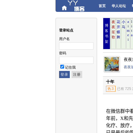
首页
华人论坛
博
登录站点
客
书
用户名
架
密码
夜夜
夜夜
记住我
十年
热
3
已有 725
在微信群中
年前，
X
和
化疗、放疗
已是最后的