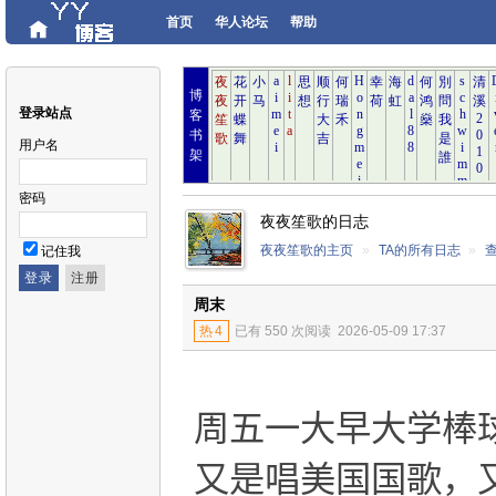
首页
华人论坛
帮助
博
登录站点
客
书
用户名
架
密码
夜夜笙歌的日志
夜夜笙歌的主页
»
TA的所有日志
»
记住我
周末
热
4
已有 550 次阅读
2026-05-09 17:37
周五一大早大学棒
又是唱美国国歌，