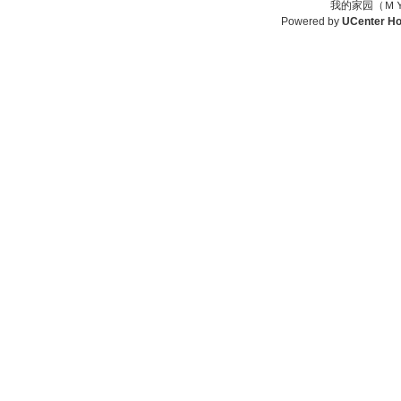
我的家园（ＭＹ
Powered by
UCenter H